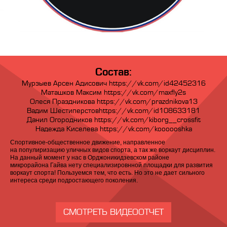
Состав:
Мурзыев Арсен Адисович https://vk.com/id42452316
Маташков Максим https://vk.com/maxfly2s
Олеся Праздникова https://vk.com/prazdnikova13
Вадим Шестиперстовhttps://vk.com/id108633181
Данил Огородников https://vk.com/kiborg__crossfit
Надежда Киселева https://vk.com/koooooshka
Спортивное-общественное движение, направленное
на популиризацию уличных видов спорта, а так же воркаут дисциплин.
На данный момент у нас в Орджоникидзевском районе
микрорайона Гайва нету специализировнной площадки для развития
воркаут спорта! Пользуемся тем, что есть. Но это не дает сильного
интереса среди подростающего поколения.
СМОТРЕТЬ ВИДЕООТЧЕТ