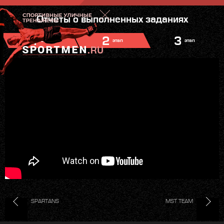
Отчеты о выполненных заданиях
1
2
3
этап
этап
этап
SPARTANS
MST TEAM