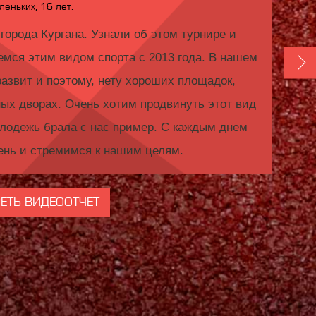
еньких, 16 лет.
орода Кургана. Узнали об этом турнире и
мся этим видом спорта с 2013 года. В нашем
развит и поэтому, нету хороших площадок,
ых дворах. Очень хотим продвинуть этот вид
олодежь брала с нас пример. С каждым днем
ень и стремимся к нашим целям.
ЕТЬ ВИДЕООТЧЕТ