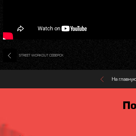
STREET WORKOUT СЕВЕРСК
На главну
По