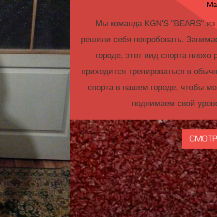
Мал
Мы команда KGN'S "BEARS" из г
решили себя попробовать. Занимае
городе, этот вид спорта плохо 
приходится тренироваться в обычн
спорта в нашем городе, чтобы м
поднимаем свой уров
СМОТР