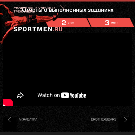
Отчеты о выполненных заданиях
1
2
3
этап
этап
этап
AKRABATKA
BROTHERSBARS