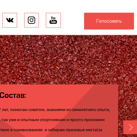
Голосовать
Состав:
 лет, помогаю советом, знаниями из семилетнего опыта,
 так уже и опытным спортсменам и просто прохожим
твую в соревнованиях и забираю призовые места(за