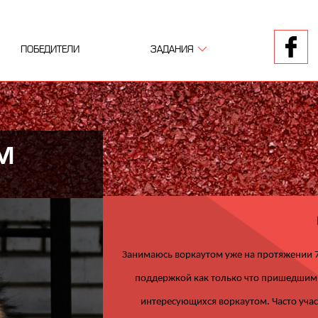
ПОБЕДИТЕЛИ
ЗАДАНИЯ
1
2
3
М
Занимаюсь воркаутом уже на протяжении 7
поддержкой как только что пришедшим,
интересующихся воркаутом. Часто учас