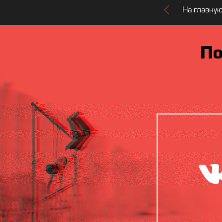
На главну
По